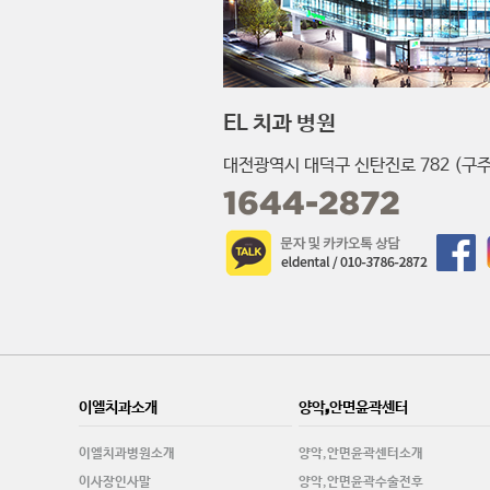
EL 치과 병원
대전광역시 대덕구 신탄진로 782 (구주
1644-2872
이엘치과소개
양악,안면윤곽센터
이엘치과병원소개
양악,안면윤곽센터소개
이사장인사말
양악,안면윤곽수술전후