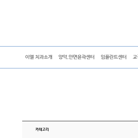
이엘스토리
이엘 치과소개
양악,안면윤곽센터
임플란트센터
교
미디어
전후사진/후기
카테고리