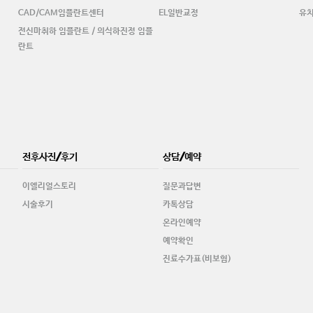
CAD/CAM임플란트센터
EL일반교정
유
전신마취하 임플란트 / 의식하진정 임플
란트
전후사진/후기
상담/예약
이엘리얼스토리
질문과답변
시술후기
카톡상담
온라인예약
예약확인
진료수가표(비보험)