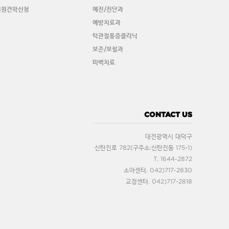
치원견학신청
예진/진단과
예방치료과
턱관절통증클리닉
보존/보철과
미백치료
CONTACT US
대전광역시 대덕구
신탄진로 782(구주소:신탄진동 175-1)
T. 1644-2872
소아센터. 042)717-2830
교정센터. 042)717-2818