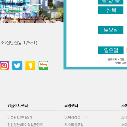
소:신탄진동 175-1)
임플란트센터
교정센터
소
임플란트센터소개
EL턱성장클리닉
소
전신질환/뼈이식임플란트
EL스페셜교정
소아