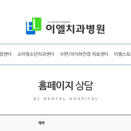
공지사항
보도자료
시술후기
선교 및 사회활동
정센터
소아청소년치과센터
수면/의식하진정 치료센터
이엘스토
방송출연
라디오출연
이엘매거진
홈페이지
상담
EL DENTAL HOSPITAL
이엘 리얼스토리
시술후기
제목