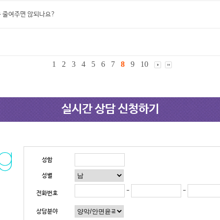
 좀 줄여주면 않되나요?
1
2
3
4
5
6
7
8
9
10
실시간 상담 신청하기
성함
성별
-
-
전화번호
상담분야