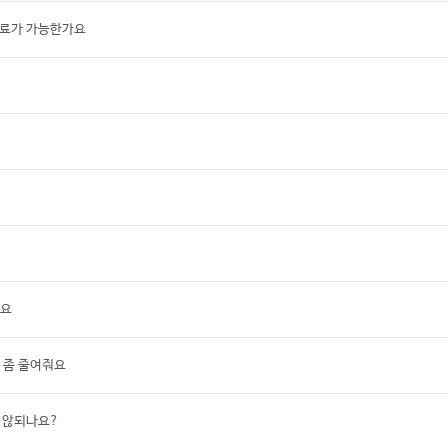
.치료가 가능한가요
홈페이지 상담
카톡상담
온라인예약
줘요
자 좀 줄여줘요
 않되나요?