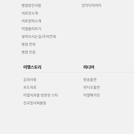
병원장인사말
양악다이어리
의료진소개
의료장비소개
이엘둘러보기
찾아오시는길/주차안내
병원 연혁
병원 인증
이엘스토리
미디어
공지사항
방송출연
보도자료
라디오출연
이엘치과를 방문한 스타
이엘매거진
선교및사회활동