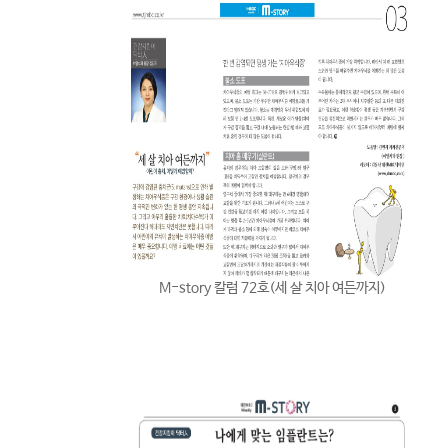
M-story 칼럼 72호(세 살 치아 여든까지)