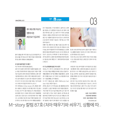
예약확인
M-story 칼럼 87호(치아 때우기와 씌우기, 상황에 따..