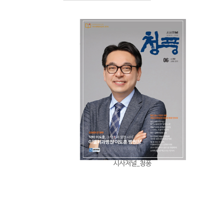
상담&예약
시사저널_청풍