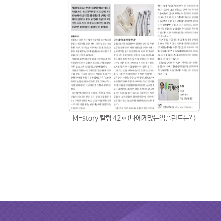
M-story 칼럼 42호(나에게맞는임플란트는?)