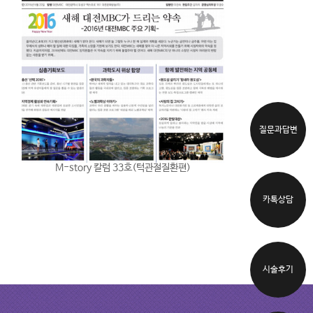
질문과답변
M-story 칼럼 33호(턱관절질환편)
카톡상담
시술후기