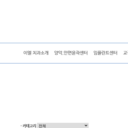
이엘스토리
이엘 치과소개
양악,안면윤곽센터
임플란트센터
교
미디어
전후사진/후기
카테고리