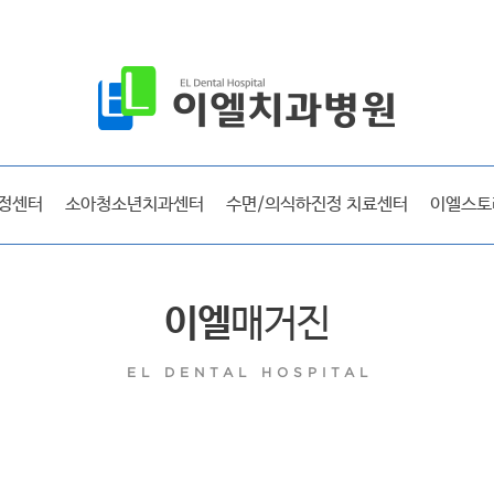
공지사항
보도자료
시술후기
선교 및 사회활동
정센터
소아청소년치과센터
수면/의식하진정 치료센터
이엘스토
방송출연
라디오출연
이엘매거진
이엘
매거진
EL DENTAL HOSPITAL
이엘 리얼스토리
시술후기