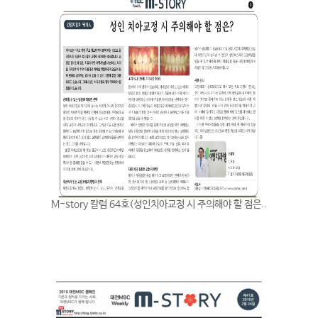
M-story 칼럼 64호(성인치아교정 시 주의해야 할 점은..