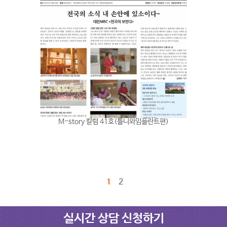
M-story 칼럼 41호(틀니와임플란트편)
1
2
실시간 상담 신청하기