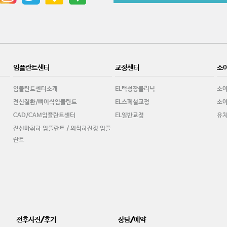
임플란트센터
교정센터
소
임플란트센터소개
EL턱성장클리닉
소
전신질환/뼈이식임플란트
EL스페셜교정
소아
CAD/CAM임플란트센터
EL일반교정
유
전신마취하 임플란트 / 의식하진정 임플
란트
전후사진/후기
상담/예약