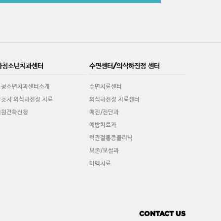
아청소년치과센터
수면센터/의식하진정 센터
아청소년치과센터소개
수면치료센터
충치 의식하진정 치료
의식하진정 치료센터
치원견학신청
예진/진단과
예방치료과
턱관절통증클리닉
보존/보철과
미백치료
CONTACT US