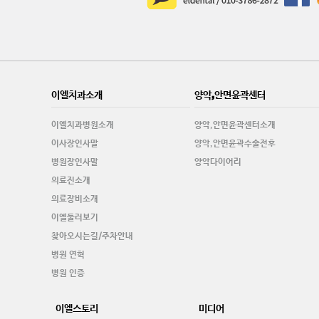
이엘치과소개
양악,안면윤곽센터
이엘치과병원소개
양악,안면윤곽센터소개
이사장인사말
양악,안면윤곽수술전후
병원장인사말
양악다이어리
의료진소개
의료장비소개
이엘둘러보기
찾아오시는길/주차안내
병원 연혁
병원 인증
이엘스토리
미디어