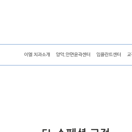
이엘스토리
이엘 치과소개
양악,안면윤곽센터
임플란트센터
교
미디어
전후사진/후기