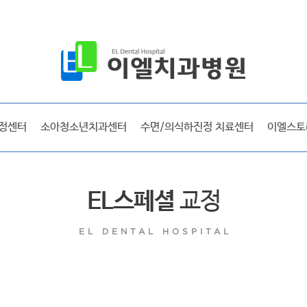
공지사항
보도자료
시술후기
선교 및 사회활동
정센터
소아청소년치과센터
수면/의식하진정 치료센터
이엘스토
방송출연
라디오출연
이엘매거진
EL스페셜
교정
EL DENTAL HOSPITAL
이엘 리얼스토리
시술후기