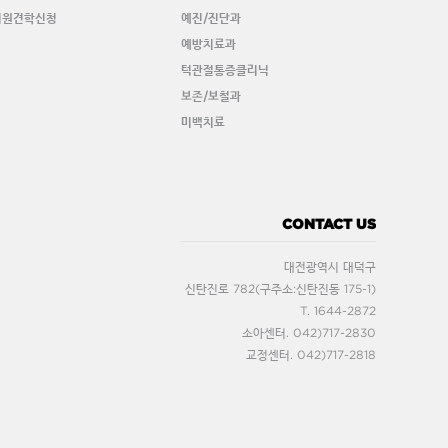
치원견학신청
예진/진단과
예방치료과
턱관절통증클리닉
보존/보철과
미백치료
CONTACT US
대전광역시 대덕구
신탄진로 782(구주소:신탄진동 175-1)
T. 1644-2872
소아센터. 042)717-2830
교정센터. 042)717-2818