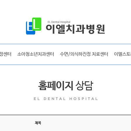
공지사항
보도자료
시술후기
선교 및 사회활동
정센터
소아청소년치과센터
수면/의식하진정 치료센터
이엘스토
방송출연
라디오출연
이엘매거진
홈페이지
상담
EL DENTAL HOSPITAL
이엘 리얼스토리
시술후기
제목