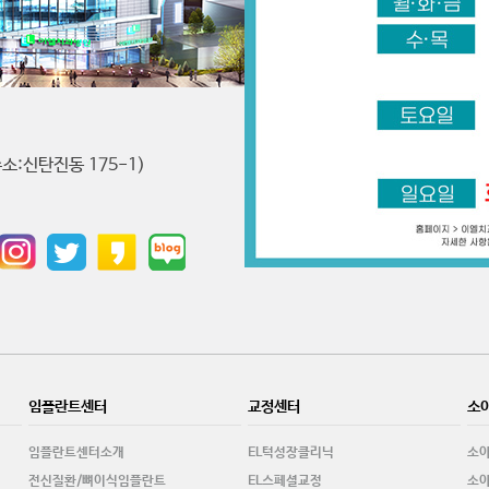
소:신탄진동 175-1)
임플란트센터
교정센터
소
임플란트센터소개
EL턱성장클리닉
소
전신질환/뼈이식임플란트
EL스페셜교정
소아