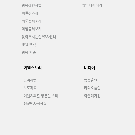
병원장인사말
양악다이어리
의료진소개
의료장비소개
이엘둘러보기
찾아오시는길/주차안내
병원 연혁
병원 인증
이엘스토리
미디어
공지사항
방송출연
보도자료
라디오출연
이엘치과를 방문한 스타
이엘매거진
선교및사회활동