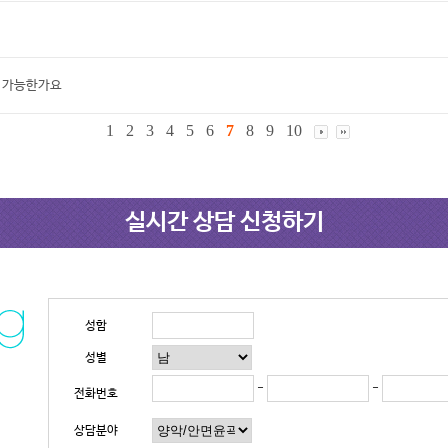
가 가능한가요
1
2
3
4
5
6
7
8
9
10
실시간 상담 신청하기
성함
성별
-
-
전화번호
상담분야