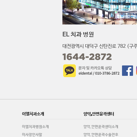
EL 치과 병원
대전광역시 대덕구 신탄진로 782 (구주
1644-2872
이엘치과소개
양악,안면윤곽센터
이엘치과병원소개
양악,안면윤곽센터소개
이사장인사말
양악,안면윤곽수술전후