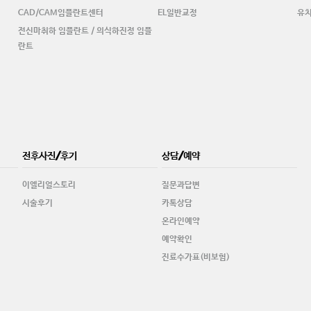
CAD/CAM임플란트센터
EL일반교정
유
전신마취하 임플란트 / 의식하진정 임플
란트
전후사진/후기
상담/예약
이엘리얼스토리
질문과답변
시술후기
카톡상담
온라인예약
예약확인
진료수가표(비보험)