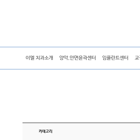
이엘스토리
이엘 치과소개
양악,안면윤곽센터
임플란트센터
교
미디어
전후사진/후기
카테고리