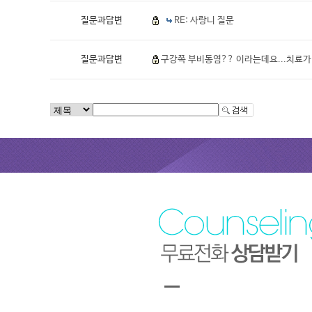
질문과답변
RE: 사랑니 질문
질문과답변
구강쪽 부비동염?? 이라는데요...치료